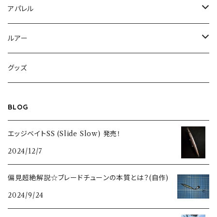
アパレル
キャップ
ルアー
トップス
エッジベイト オリジナル
グッズ
ハンドメイド無塗装
ボトムス
エッジベイト スローリフト
BLOG
量産塗装モデル
ハンドメイド無塗装
鰯蓮華
エッジベイトSS (Slide Slow) 発売！
2024/12/7
量産塗装モデル
Squiddy スクイディー
偏見超絶解説☆ブレードチューンの本質とは？(自作)
エッジベイト スライドスロー
2024/9/24
エッジベイト スイムブレード