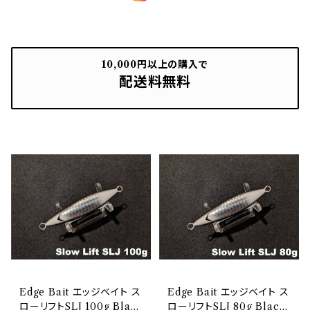
量産塗装モデル
ハンドメイド無塗装
鰯蓮華
量産塗装モデル
Squiddy スクイディー
10,000円以上の購入で
配送料無料
エッジベイト スライドスロー
エッジベイト スイムブレード
Edge Bait エッジベイト ス
Edge Bait エッジベイト ス
ローリフトSLJ 100g Blac
ローリフトSLJ 80g Black