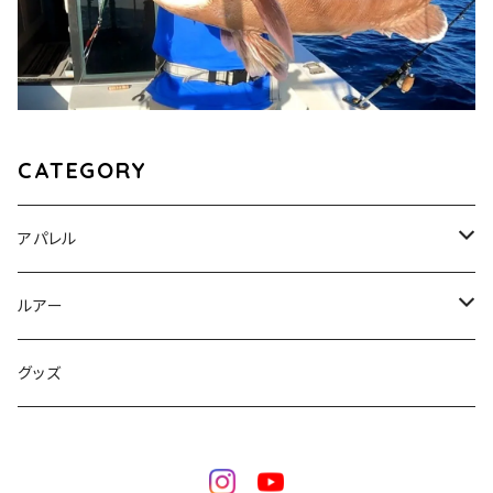
CATEGORY
アパレル
キャップ
ルアー
トップス
エッジベイト オリジナル
グッズ
ハンドメイド無塗装
ボトムス
エッジベイト スローリフト