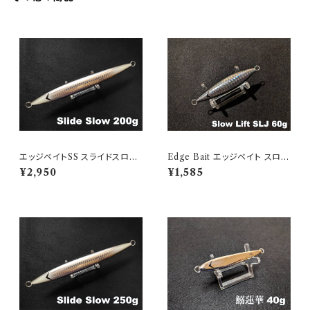
エッジベイトSS スライドスロー
Edge Bait エッジベイト スロー
200g Black Edge Glow
リフトSLJ 60g Authentic Bai
¥2,950
¥1,585
t