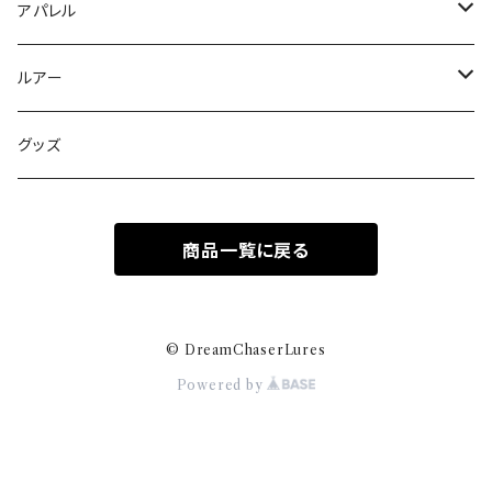
アパレル
キャップ
ルアー
トップス
エッジベイト オリジナル
グッズ
ハンドメイド無塗装
ボトムス
エッジベイト スローリフト
商品一覧に戻る
量産塗装モデル
ハンドメイド無塗装
鰯蓮華
量産塗装モデル
Squiddy スクイディー
© DreamChaserLures
Powered by
エッジベイト スライドスロー
エッジベイト スイムブレード