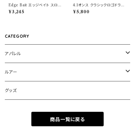
Edge Bait エッジベイト スロー
4.1オンス クラシックロゴドライ
リフト 300g Zebra Glow
T
¥3,245
¥5,800
CATEGORY
アパレル
キャップ
ルアー
トップス
エッジベイト オリジナル
グッズ
ハンドメイド無塗装
ボトムス
エッジベイト スローリフト
商品一覧に戻る
量産塗装モデル
ハンドメイド無塗装
鰯蓮華