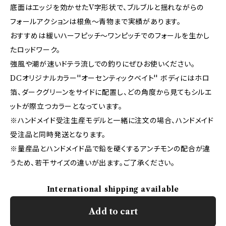
底面はエッジを効かせたV字形状で、ブルブルと揺れながらの
フォールアクションは根魚〜青物まで実績があります。
おすすめは緩いハーフピッチ〜ワンピッチでのフォールを生かし
たロッドワーク。
強風や潮が速いドテラ流しでの釣りにぜひお使いください。
DCオリジナルカラー''オーセンティックベイト'' ボディにはホロ
箔、ダークグリーンをサイドに配置し、どの角度から見てもシルエ
ットが際立つカラーとなっています。
※ハンドメイド受注生産モデルと一緒に注文の場合、ハンドメイド
受注品と同時発送となります。
※量産品とハンドメイド品で鉛を硬くするアンチモンの配合が違
うため、若干サイズの違いが出ます。ご了承ください。
International shipping available
Add to cart